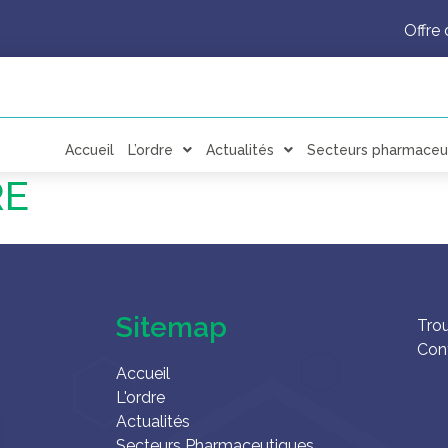
Offre 
Accueil
L’ordre
Actualités
Secteurs pharmaceu
RE
Sitemap
Tro
Con
Accueil
L'ordre
Actualités
Secteurs Pharmaceutiques