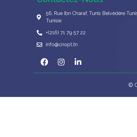
56, Rue Ibn Charaf, Tunis Belvédère Tuni
Tunisie
+(216) 71 79 57 22
info@cnopt.tn
© C