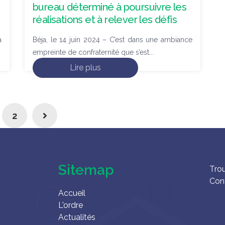
bureau déterminé à poursuivre les
réalisations et à relever les défis
a
Béja, le 14 juin 2024 – C’est dans une ambiance
empreinte de confraternité que s’est...
Lire plus
2
Sitemap
Tro
Con
Accueil
L'ordre
Actualités