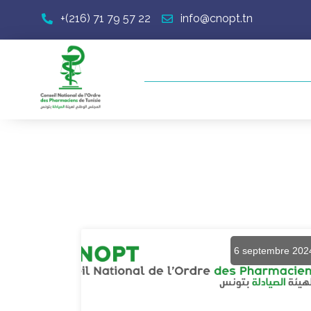
+(216) 71 79 57 22
info@cnopt.tn
6 septembre 202