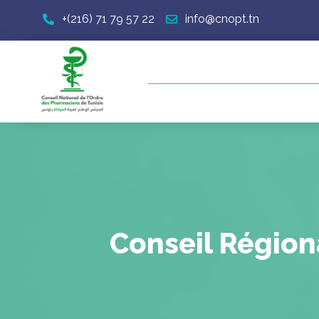
+(216) 71 79 57 22
info@cnopt.tn
Conseil Région