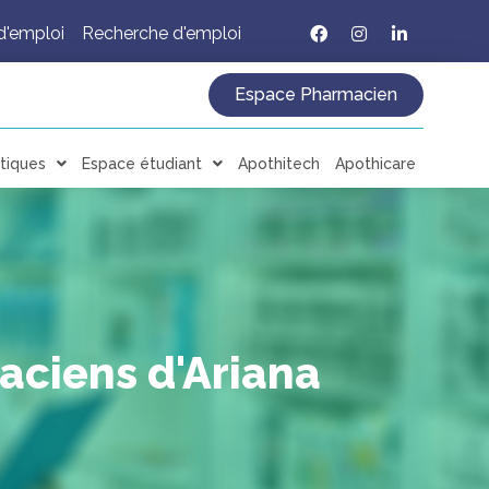
d'emploi
Recherche d'emploi
Espace Pharmacien
tiques
Espace étudiant
Apothitech
Apothicare
aciens d'Ariana