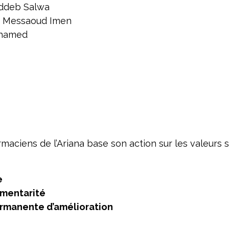
deb Salwa
Messaoud Imen
ohamed
maciens de l’Ariana base son action sur les valeurs s
e
émentarité
ermanente d’amélioration