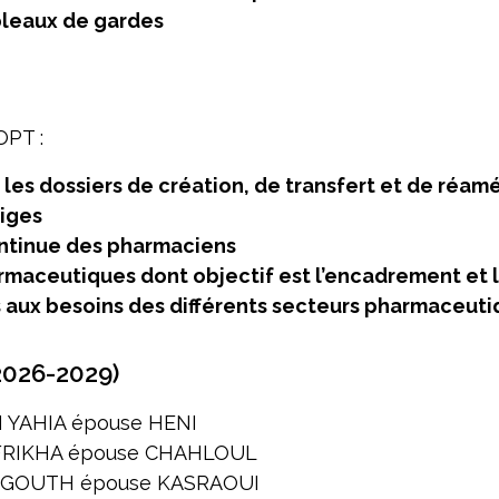
bleaux de gardes
OPT :
r les dossiers de création, de transfert et de réa
tiges
ontinue des pharmaciens
rmaceutiques dont objectif est l’encadrement et 
s aux besoins des différents secteurs pharmaceut
2026-2029)
 YAHIA épouse HENI
RIKHA épouse CHAHLOUL
RGOUTH épouse KASRAOUI