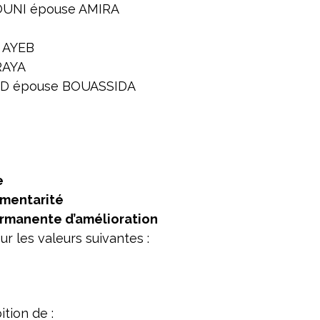
UNI épouse AMIRA
 AYEB
RAYA
ED épouse BOUASSIDA
e
émentarité
ermanente d’amélioration
r les valeurs suivantes :
tion de :