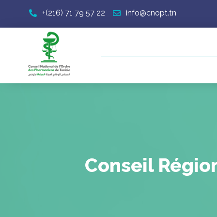
+(216) 71 79 57 22
info@cnopt.tn
Conseil Région