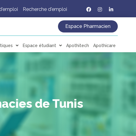
d'emploi
Recherche d'emploi
Espace Pharmacien
tiques
Espace étudiant
Apothitech
Apothicare
macies de Tunis