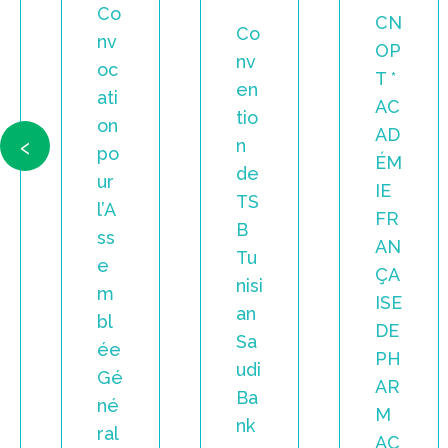
CN
As
Co
OP
se
nv
T *
m
en
AC
bl
tio
AD
‹
ée
n
ÉM
Gé
de
IE
né
TS
FR
ral
B
AN
e
Tu
ÇA
Él
nisi
ISE
ec
an
DE
tiv
Sa
PH
e
udi
AR
du
Ba
M
Co
nk
AC
ns