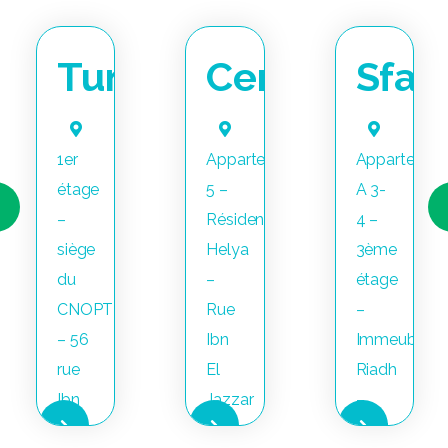
na
Tunis
Centre
Sfax
1er
Appartement
Appartemen
étage
5 –
A 3-
–
Résidence
4 –
siège
Helya
3ème
du
–
étage
CNOPT
Rue
–
– 56
Ibn
Immeuble
rue
El
Riadh
Ibn
Jazzar
–
Charaf
–
Route