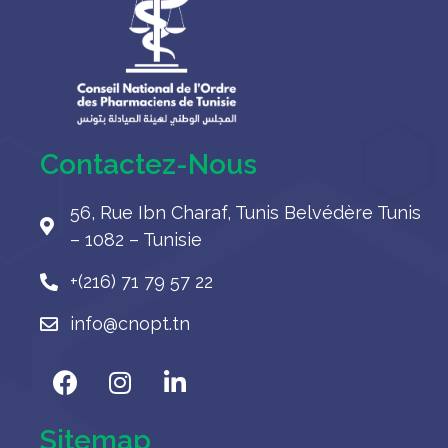
cnopt.tn
Contactez-Nous
56, Rue Ibn Charaf, Tunis Belvédère Tunis
– 1082 – Tunisie
+(216) 71 79 57 22
info@cnopt.tn
Sitemap