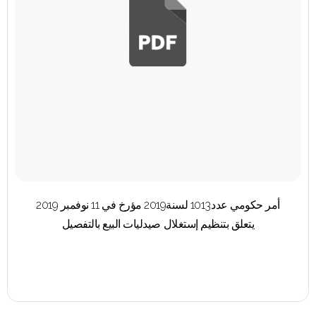
أمر حكومي عدد1013 لسنة2019 مؤرخ في 11 نوفمبر 2019
يتعلق بتنظيم إستغلال صيدليات البيع بالتفصيل